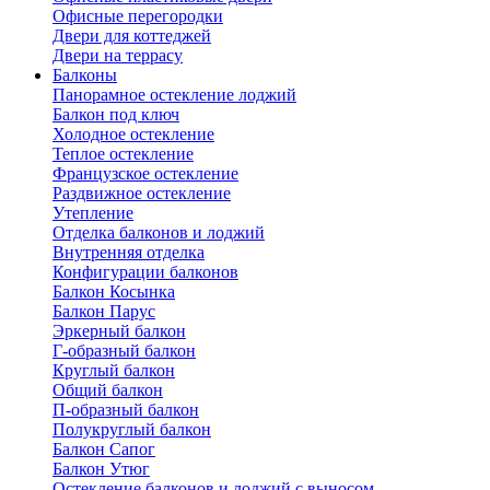
Офисные перегородки
Двери для коттеджей
Двери на террасу
Балконы
Панорамное остекление лоджий
Балкон под ключ
Холодное остекление
Теплое остекление
Французское остекление
Раздвижное остекление
Утепление
Отделка балконов и лоджий
Внутренняя отделка
Конфигурации балконов
Балкон Косынка
Балкон Парус
Эркерный балкон
Г-образный балкон
Круглый балкон
Общий балкон
П-образный балкон
Полукруглый балкон
Балкон Сапог
Балкон Утюг
Остекление балконов и лоджий с выносом