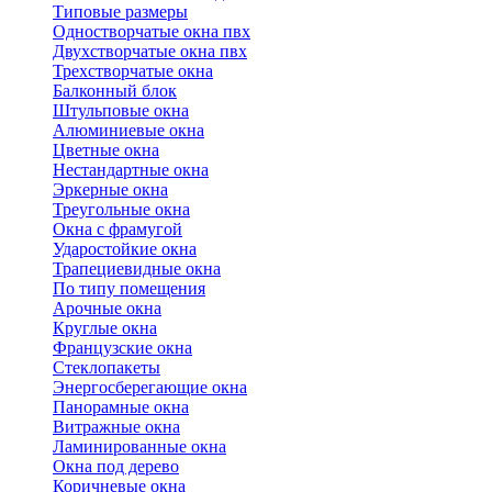
Типовые размеры
Одностворчатые окна пвх
Двухстворчатые окна пвх
Трехстворчатые окна
Балконный блок
Штульповые окна
Алюминиевые окна
Цветные окна
Нестандартные окна
Эркерные окна
Треугольные окна
Окна с фрамугой
Ударостойкие окна
Трапециевидные окна
По типу помещения
Арочные окна
Круглые окна
Французские окна
Стеклопакеты
Энергосберегающие окна
Панорамные окна
Витражные окна
Ламинированные окна
Окна под дерево
Коричневые окна